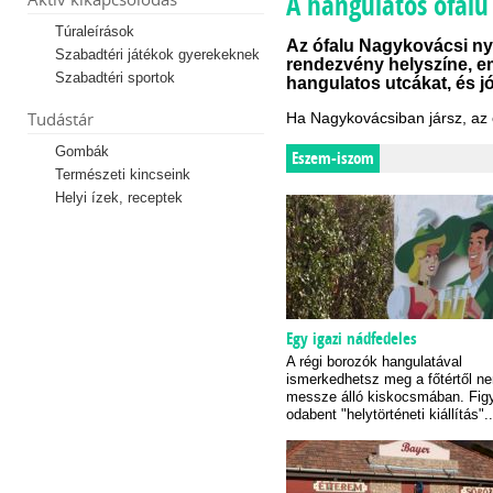
A hangulatos ófalu
Túraleírások
Az ófalu Nagykovácsi ny
Szabadtéri játékok gyerekeknek
rendezvény helyszíne, em
Szabadtéri sportok
hangulatos utcákat, és jó 
Tudástár
Ha Nagykovácsiban jársz, az
Gombák
Eszem-iszom
Természeti kincseink
Helyi ízek, receptek
Egy igazi nádfedeles
A régi borozók hangulatával
ismerkedhetsz meg a főtértől n
messze álló kiskocsmában. Fig
odabent "helytörténeti kiállítás"..