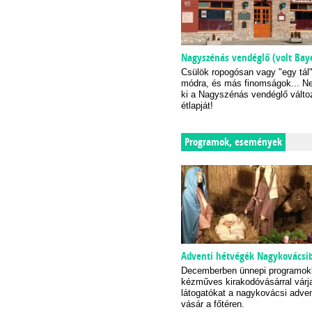
Nagyszénás vendéglő (volt Bay
Csülök ropogósan vagy "egy tál
módra, és más finomságok... N
ki a Nagyszénás vendéglő válto
étlapját!
Programok, események
Adventi hétvégék Nagykovácsi
Decemberben ünnepi programok
kézműves kirakodóvásárral várj
látogatókat a nagykovácsi adven
vásár a főtéren.