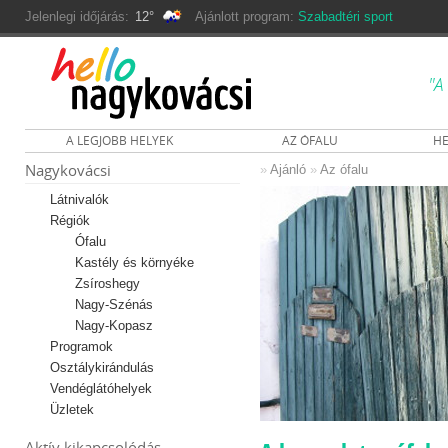
Jelenlegi időjárás:
12°
Ajánlott program:
Szabadtéri sport
"A
A LEGJOBB HELYEK
AZ ÓFALU
HE
Nagykovácsi
»
Ajánló
»
Az ófalu
Látnivalók
Régiók
Ófalu
Kastély és környéke
Zsíroshegy
Nagy-Szénás
Nagy-Kopasz
Programok
Osztálykirándulás
Vendéglátóhelyek
Üzletek
Aktív kikapcsolódás