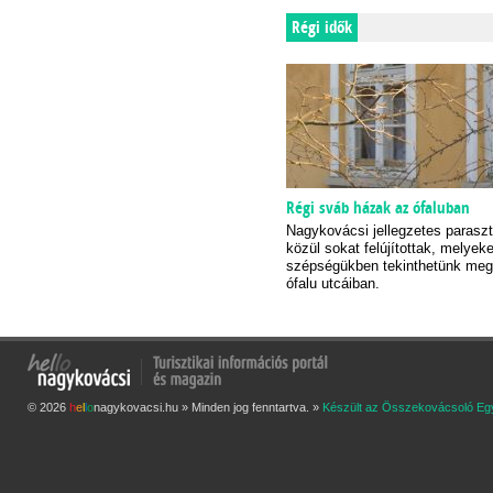
Régi idők
Régi sváb házak az ófaluban
Nagykovácsi jellegzetes parasz
közül sokat felújítottak, melyeke
szépségükben tekinthetünk meg
ófalu utcáiban.
© 2026
h
e
l
l
o
nagykovacsi.hu » Minden jog fenntartva. »
Készült az Összekovácsoló Eg