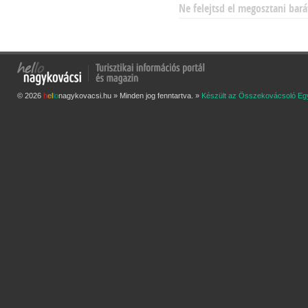
Ne felejtsd el megosztani bará
© 2026
h
e
l
l
o
nagykovacsi.hu » Minden jog fenntartva. »
Készült az Összekovácsoló Eg