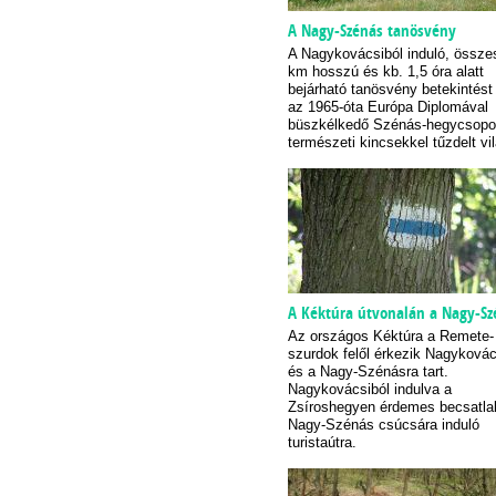
A Nagy-Szénás tanösvény
A Nagykovácsiból induló, össze
km hosszú és kb. 1,5 óra alatt
bejárható tanösvény betekintést 
az 1965-óta Európa Diplomával
büszkélkedő Szénás-hegycsoport
természeti kincsekkel tűzdelt vi
A Kéktúra útvonalán a Nagy-Sz
Az országos Kéktúra a Remete-
szurdok felől érkezik Nagykovác
és a Nagy-Szénásra tart.
Nagykovácsiból indulva a
Zsíroshegyen érdemes becsatla
Nagy-Szénás csúcsára induló
turistaútra.