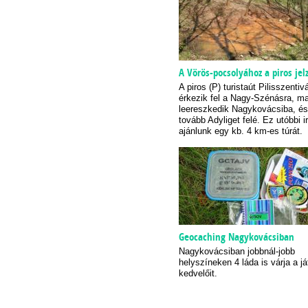
A Vörös-pocsolyához a piros jel
A piros (P) turistaút Pilisszentivá
érkezik fel a Nagy-Szénásra, ma
leereszkedik Nagykovácsiba, és
tovább Adyliget felé. Ez utóbbi 
ajánlunk egy kb. 4 km-es túrát.
Geocaching Nagykovácsiban
Nagykovácsiban jobbnál-jobb
helyszíneken 4 láda is várja a já
kedvelőit.