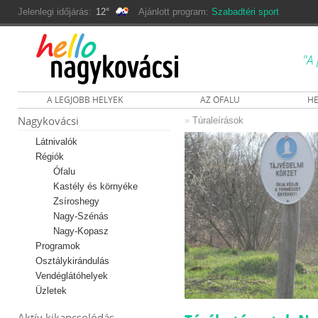
Jelenlegi időjárás:
12°
Ajánlott program:
Szabadtéri sport
"A 
A LEGJOBB HELYEK
AZ ÓFALU
HE
Nagykovácsi
»
Túraleírások
Látnivalók
Régiók
Ófalu
Kastély és környéke
Zsíroshegy
Nagy-Szénás
Nagy-Kopasz
Programok
Osztálykirándulás
Vendéglátóhelyek
Üzletek
Aktív kikapcsolódás