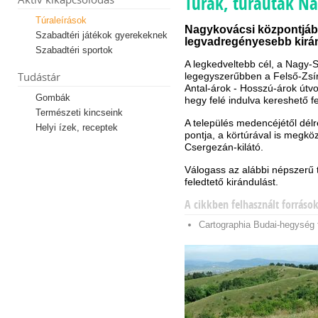
Túrák, túrautak N
Túraleírások
Nagykovácsi központjáb
Szabadtéri játékok gyerekeknek
legvadregényesebb kirán
Szabadtéri sportok
A legkedveltebb cél, a Nagy
Tudástár
legegyszerűbben a Felső-Zs
Antal-árok - Hosszú-árok útvo
Gombák
hegy felé indulva kereshető fe
Természeti kincseink
A település medencéjétől dé
Helyi ízek, receptek
pontja, a körtúrával is megkö
Csergezán-kilátó.
Válogass az alábbi népszerű t
feledtető kirándulást.
A cikkben felhasznált forráso
Cartographia Budai-hegység 