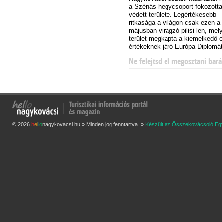
a Szénás-hegycsoport fokozott
védett területe. Legértékesebb
ritkasága a világon csak ezen a
májusban virágzó pilisi len, mely
terület megkapta a kiemelkedő e
értékeknek járó Európa Diplomát
Ne felejtsd el megosztani bará
© 2026
h
e
l
l
o
nagykovacsi.hu » Minden jog fenntartva. »
Készült az Összekovácsoló Eg