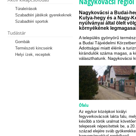
Nagykovácsi régiói
Túraleírások
Nagykovácsi a Budai-he
Szabadtéri játékok gyerekeknek
Kutya-hegy és a Nagy-K
Szabadtéri sportok
nyúlványai által ölelt vö
környékének legmagasab
Tudástár
A település gyönyörű termész
Gombák
a Budai Tájvédelmi Körzetben.
Adottságai miatt élénk a turiz
Természeti kincseink
kirándulók száma magas, a kö
Helyi ízek, receptek
választhatunk. Nagykovácsi k
Ófalu
Az egykor középkori királyi
fegyverkovácsok lakta falu, mel
később a török uralmat követőe
telepesek népesítettek be, a 20.
század elejére sváb gyökerekke
hagyományokkal rendelkező