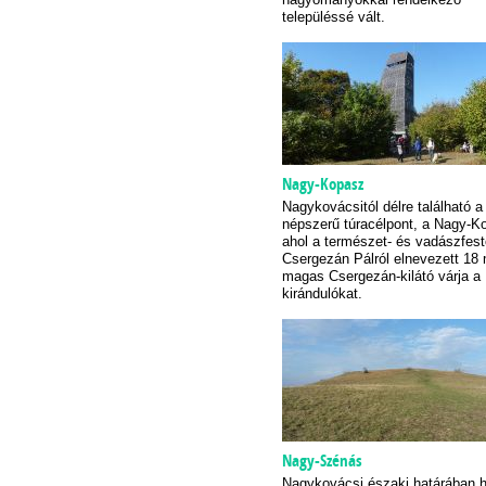
településsé vált.
Nagy-Kopasz
Nagykovácsitól délre található a
népszerű túracélpont, a Nagy-K
ahol a természet- és vadászfest
Csergezán Pálról elnevezett 18 
magas Csergezán-kilátó várja a
kirándulókat.
Nagy-Szénás
Nagykovácsi északi határában 