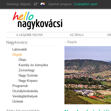
Jelenlegi időjárás:
12°
Ajánlott program:
Szabadtéri sport
A LEGJOBB HELYEK
AZ ÓFALU
HE
Nagykovácsi
»
Régiók
Látnivalók
Régiók
Ófalu
Kastély és környéke
Zsíroshegy
Nagy-Szénás
Nagy-Kopasz
Programok
Osztálykirándulás
Vendéglátóhelyek
Üzletek
Aktív kikapcsolódás