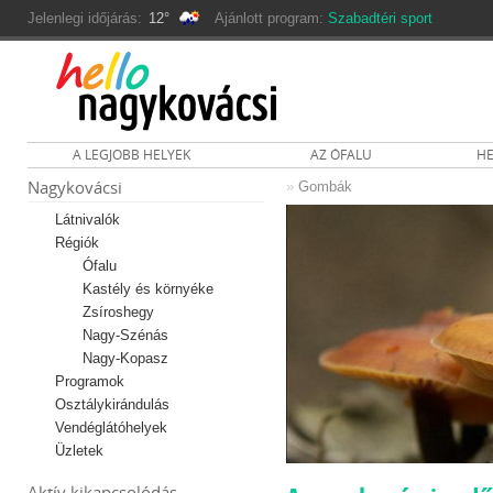
Jelenlegi időjárás:
12°
Ajánlott program:
Szabadtéri sport
A LEGJOBB HELYEK
AZ ÓFALU
HE
Nagykovácsi
»
Gombák
Látnivalók
Régiók
Ófalu
Kastély és környéke
Zsíroshegy
Nagy-Szénás
Nagy-Kopasz
Programok
Osztálykirándulás
Vendéglátóhelyek
Üzletek
Aktív kikapcsolódás