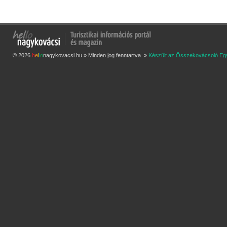
© 2026
h
e
l
l
o
nagykovacsi.hu » Minden jog fenntartva. »
Készült az Összekovácsoló Eg