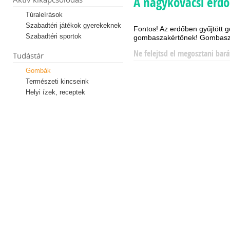
A nagykovácsi erd
Túraleírások
Szabadtéri játékok gyerekeknek
Fontos! Az erdőben gyűjtött
Szabadtéri sportok
gombaszakértőnek! Gombasza
Ne felejtsd el megosztani bará
Tudástár
Gombák
Természeti kincseink
Helyi ízek, receptek