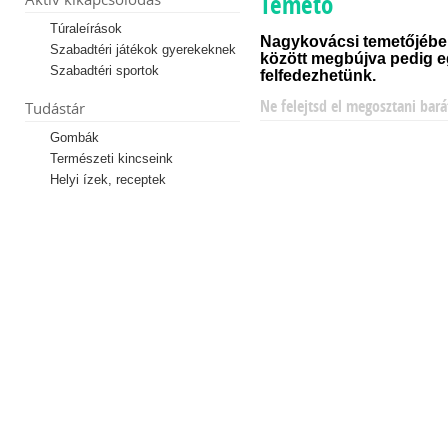
Temető
Túraleírások
Nagykovácsi temetőjében
Szabadtéri játékok gyerekeknek
között megbújva pedig egy
Szabadtéri sportok
felfedezhetünk.
Ne felejtsd el megosztani bará
Tudástár
Gombák
Természeti kincseink
Helyi ízek, receptek