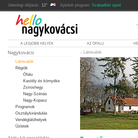
Jelenlegi időjárás:
12°
Ajánlott program:
Szabadtéri sport
A LEGJOBB HELYEK
AZ ÓFALU
HE
Nagykovácsi
»
Látnivalók
Látnivalók
Régiók
Ófalu
Kastély és környéke
Zsíroshegy
Nagy-Szénás
Nagy-Kopasz
Programok
Osztálykirándulás
Vendéglátóhelyek
Üzletek
Aktív kikapcsolódás