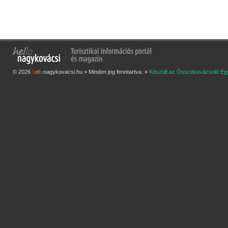
© 2026
h
e
l
l
o
nagykovacsi.hu » Minden jog fenntartva. »
Készült az Összekovácsoló Eg