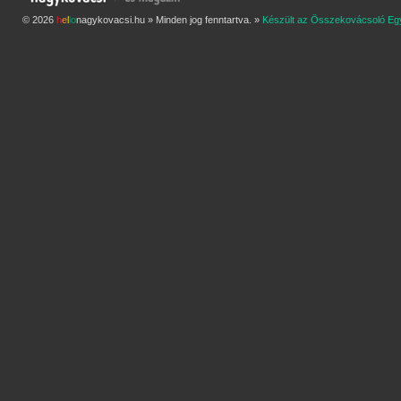
© 2026
h
e
l
l
o
nagykovacsi.hu » Minden jog fenntartva. »
Készült az Összekovácsoló Eg