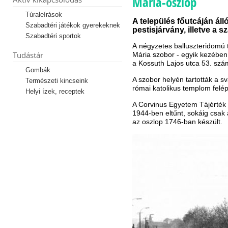
Mária-oszlop
Túraleírások
A település főutcáján áll
Szabadtéri játékok gyerekeknek
pestisjárvány, illetve a 
Szabadtéri sportok
A négyzetes balluszteridomú t
Tudástár
Mária szobor - egyik kezében
a Kossuth Lajos utca 53. szám
Gombák
A szobor helyén tartották a sv
Természeti kincseink
római katolikus templom felép
Helyi ízek, receptek
A Corvinus Egyetem Tájérték 
1944-ben eltűnt, sokáig csak 
az oszlop 1746-ban készült.