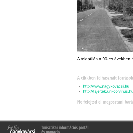
A település a 90-es években he
A cikkben felhasznált forráso
http://www.nagykovacsi.hu
http://tajertek.uni-corvinus.
Ne felejtsd el megosztani bará