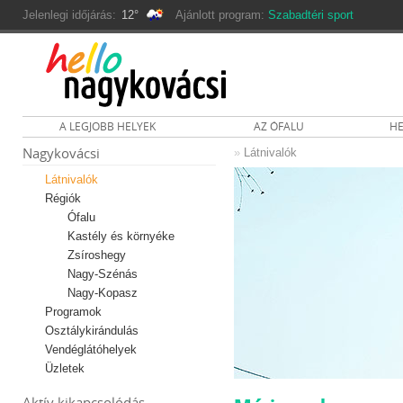
Jelenlegi időjárás:
12°
Ajánlott program:
Szabadtéri sport
A LEGJOBB HELYEK
AZ ÓFALU
HE
Nagykovácsi
»
Látnivalók
Látnivalók
Régiók
Ófalu
Kastély és környéke
Zsíroshegy
Nagy-Szénás
Nagy-Kopasz
Programok
Osztálykirándulás
Vendéglátóhelyek
Üzletek
Aktív kikapcsolódás