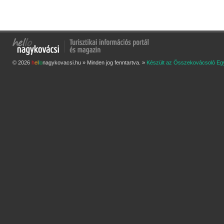
© 2026
h
e
l
l
o
nagykovacsi.hu » Minden jog fenntartva. »
Készült az Összekovácsoló Eg