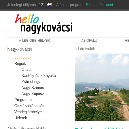
Jelenlegi időjárás:
12°
Ajánlott program:
Szabadtéri sport
A LEGJOBB HELYEK
AZ ÓFALU
HE
Nagykovácsi
»
Látnivalók
Látnivalók
Régiók
Ófalu
Kastély és környéke
Zsíroshegy
Nagy-Szénás
Nagy-Kopasz
Programok
Osztálykirándulás
Vendéglátóhelyek
Üzletek
Aktív kikapcsolódás