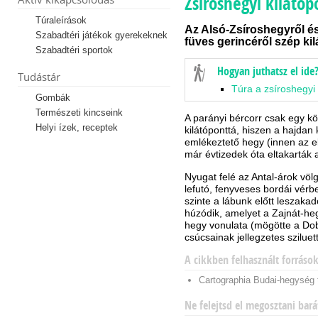
Zsíroshegyi kilátóp
Túraleírások
Az Alsó-Zsíroshegyről é
Szabadtéri játékok gyerekeknek
füves gerincéről szép kilá
Szabadtéri sportok
Hogyan juthatsz el ide
Tudástár
Túra a zsíroshegyi
Gombák
Természeti kincseink
A parányi bércorr csak egy köz
Helyi ízek, receptek
kilátóponttá, hiszen a hajdan
emlékeztető hegy (innen az el
már évtizedek óta eltakarták
Nyugat felé az Antal-árok völ
lefutó, fenyveses bordái vérbe
szinte a lábunk előtt leszaka
húzódik, amelyet a Zajnát-he
hegy vonulata (mögötte a Dobo
csúcsainak jellegzetes szilue
A cikkben felhasznált forráso
Cartographia Budai-hegység 
Ne felejtsd el megosztani bará