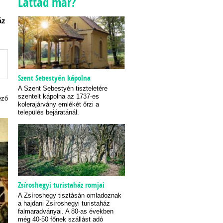
Láttad már?
áz
Szent Sebestyén kápolna
A Szent Sebestyén tiszteletére
szentelt kápolna az 1737-es
ező
kolerajárvány emlékét őrzi a
település bejáratánál.
Zsíroshegyi turistaház romjai
A Zsíroshegy tisztásán omladoznak
a hajdani Zsíroshegyi turistaház
falmaradványai. A 80-as években
még 40-50 főnek szállást adó