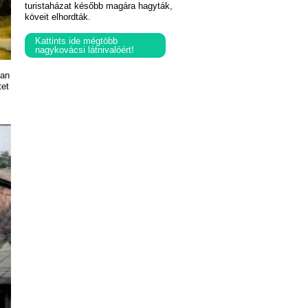
turistaházat később magára hagyták,
köveit elhordták.
Kattints ide mégtöbb
nagykovácsi látnivalóért!
ban
tet