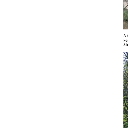
A 
ké
ál