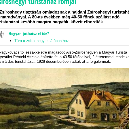
síroshegyi turistaház romjai
Zsíroshegy tisztásán omladoznak a hajdani Zsíroshegyi turistah
lmaradványai. A 80-as években még 40-50 főnek szállást adó
ristaházat később magára hagyták, köveit elhordták.
Hogyan juthatsz el ide?
Túra a zsíroshegyi kilátóponthoz
Nagykovácsitól északkeletre magasodó Alsó-Zsíroshegyen a Magyar Turista
yesület Pénteki Asztala építette fel a 40-50 férőhellyel, 2 étteremmel rendelk
nzárdos turistaházat. 1928 decemberében adták át a forgalomnak.