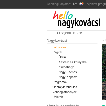
Jelenlegi időjárás:
12°
Ajánlott prog
A LEGJOBB HELYEK
Nagykovácsi
»
Látnivalók
Régiók
Ófalu
Kastély és környéke
Zsíroshegy
Nagy-Szénás
Nagy-Kopasz
Programok
Osztálykirándulás
Vendéglátóhelyek
Üzletek
Aktív kikapcsolódás