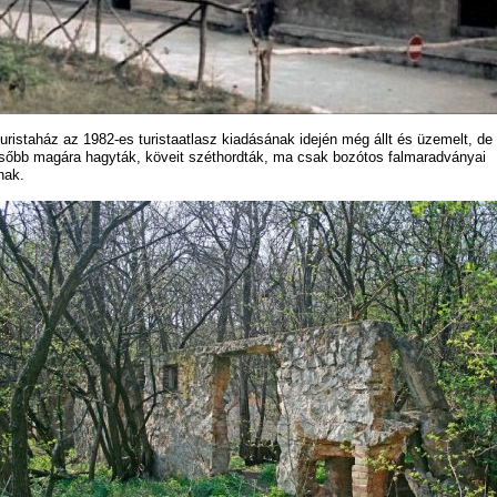
turistaház az 1982-es turistaatlasz kiadásának idején még állt és üzemelt, de
sőbb magára hagyták, köveit széthordták, ma csak bozótos falmaradványai
lnak.