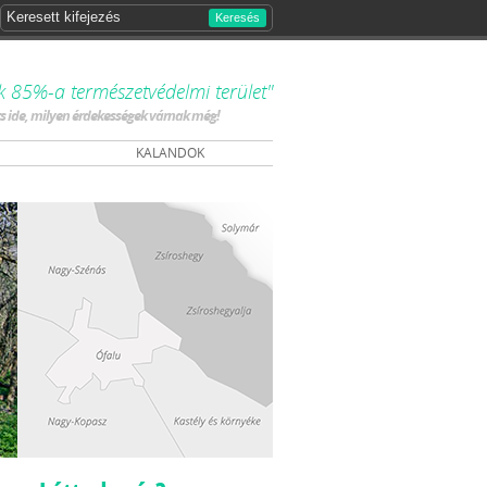
Keresés
k 85%-a természetvédelmi terület"
ts ide, milyen érdekességek várnak még!
KALANDOK