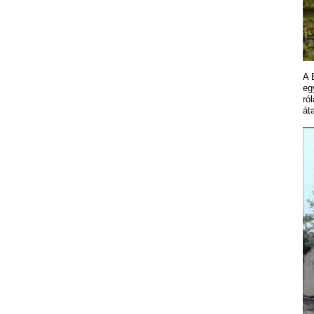
A 
eg
ró
át