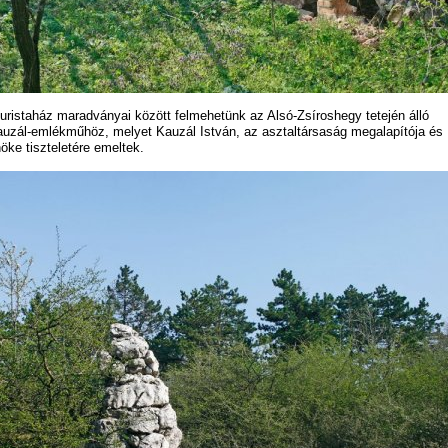
turistaház maradványai között felmehetünk az Alsó-Zsíroshegy tetején álló
auzál-emlékműhöz, melyet Kauzál István, az asztaltársaság megalapítója és
nöke tiszteletére emeltek.