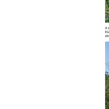
A 
Kl
el