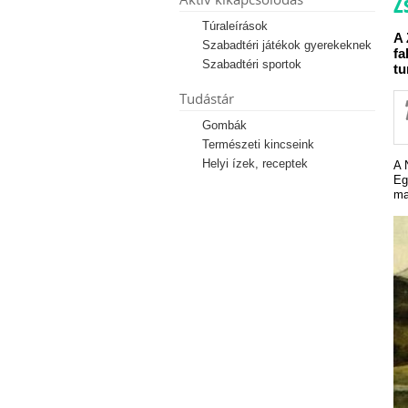
Z
Túraleírások
A 
Szabadtéri játékok gyerekeknek
fa
Szabadtéri sportok
tu
Tudástár
Gombák
Természeti kincseink
Helyi ízek, receptek
A 
Eg
ma