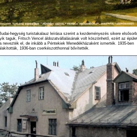
Budai-hegység turistakalauz leírása szerint a kezdeményezés sikere elsősor
yik taguk, Fritsch Vencel áldozatvállalásának volt köszönhető, ezért az épüle
la nevezték el, de inkább a Péntekiek Menedékházaként ismerték. 1935-ben
alakították, 1936-ban cserkészotthonnal bővítették.