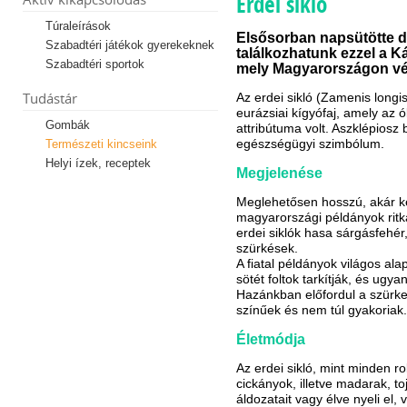
Erdei sikló
Túraleírások
Elsősorban napsütötte 
Szabadtéri játékok gyerekeknek
találkozhatunk ezzel a 
Szabadtéri sportok
mely Magyarországon véde
Tudástár
Az erdei sikló (Zamenis long
eurázsiai kígyófaj, amely az 
Gombák
attribútuma volt. Aszklépiosz 
egészségügyi szimbólum.
Természeti kincseink
Helyi ízek, receptek
Megjelenése
Meglehetősen hosszú, akár ké
magyarországi példányok ritkán
erdei siklók hasa sárgásfehér
szürkések.
A fiatal példányok világos al
sötét foltok tarkítják, és ugya
Hazánkban előfordul a szürke
színűek és nem túl gyakoriak.
Életmódja
Az erdei sikló, mint minden r
cickányok, illetve madarak, to
áldozatait vagy élve nyeli el,