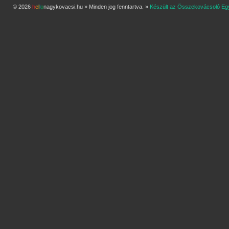
© 2026
h
e
l
l
o
nagykovacsi.hu » Minden jog fenntartva. »
Készült az Összekovácsoló Eg