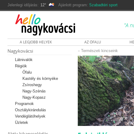
Jelenlegi időjárás:
12°
Ajánlott program:
Szabadtéri sport
"A n
A LEGJOBB HELYEK
AZ ÓFALU
HE
Nagykovácsi
»
Természeti kincseink
Látnivalók
Régiók
Ófalu
Kastély és környéke
Zsíroshegy
Nagy-Szénás
Nagy-Kopasz
Programok
Osztálykirándulás
Vendéglátóhelyek
Üzletek
Aktív kikapcsolódás