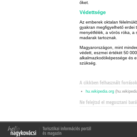
őket.
Védettsége
Az emberek oktalan félelmük
gyakran megfigyelhető erdei 
menyétfélék, a vörös róka, a
madarak tartoznak.
Magyarországon, mint minden h
védett, eszmei értékét 50 000
alkalmazkodóképessége és el
szükség.
A cikkben felhasznált forráso
hu.wikipedia.org
(hu.wikipedi
Ne felejtsd el megosztani bará