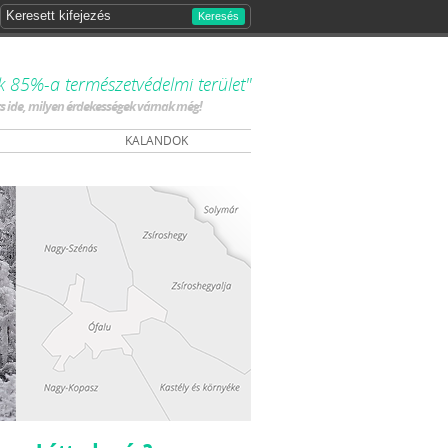
Keresés
k 85%-a természetvédelmi terület"
ts ide, milyen érdekességek várnak még!
KALANDOK