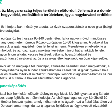
z
 őz Magyarország teljes területén előfordul. Jellemző a a domb-
 hegyvidéki, erdősültebb területeken, így a nagykovácsi erdőkbe
 őz hímje a bak, nősténye a suta, az őzek szaporulatának a neve gida (bakg
etve sutagida).
 európai őz testhossza 95-140 centiméter, farka nagyon rövid, mindössze
hány centiméter, tömege Közép-Európában 15-30 kilogramm. A bakokat kis
ancsuk alapján egyértelműen fel lehet ismerni. Meredeken emelkedik ki a
mlokból, és az igazi szarvasokénál kevésbé irányul hátra, inkább felfelé.
gyon finom alkatú, kecses testével, vékony, hosszú lábával és
sszú, karcsú nyakával az őz a szarvasfélék legkisebb európai képviselője.
ikor az őz megkapja téli bundáját, színezete szembetűnően megváltozik, a
rhenyesbarna nyári bundát szürkésbarnára cseréli fel. A gidák gyerekruhája
hér és fekete foltokkal mintázott, bundájuk később világosvörös-barnás színű
ltozik. A sutának a bakkal ellentétben nincs agancsa.
gancsképződés
fiatal bak homlokán először többnyire egy kicsi, kívülről gyakran alig látható
dor, csap fejlődik, ezt télen ledobja. Az első igazi agancs egy körülbelül 10
ntiméter hosszú nyárs, amely néha már el is ágazik, ezt a fiatal állat télen vet
. De csakhamar megindul az új agancs fejlődése az úgynevezett rózsatőről.