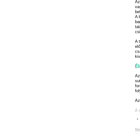
Az
va
be
A 
ba
ta
cs
A 
el
cs
ki
Él
Az
su
fo
fo
Az
A 
Ne