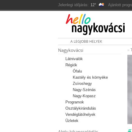
Jelenlegi időjárás:
12°
Ajánlott prog
A LEGJOBB HELYEK
Nagykovácsi
»
Látnivalók
Régiók
Ófalu
Kastély és környéke
Zsíroshegy
Nagy-Szénás
Nagy-Kopasz
Programok
Osztálykirándulás
Vendéglátóhelyek
Üzletek
Aktív kikapcsolódás