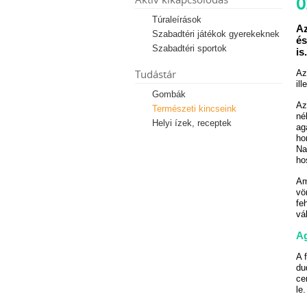
Ő
Túraleírások
Az
Szabadtéri játékok gyerekeknek
és
Szabadtéri sportok
is.
Tudástár
Az
ill
Gombák
Az
Természeti kincseink
né
Helyi ízek, receptek
ag
ho
Na
ho
Am
vö
fe
vá
A
A 
du
ce
le