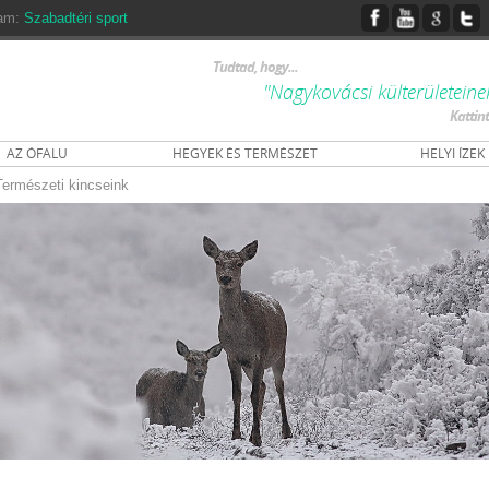
ram:
Szabadtéri sport
Tudtad, hogy...
"Nagykovácsi külterületeine
Kattin
AZ ÓFALU
HEGYEK ÉS TERMÉSZET
HELYI ÍZEK
Természeti kincseink