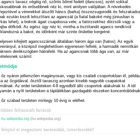
 agancs tavasz végéig nő, szőrös bőrrel fedett (dancsos), ezért sokkal
skosabbnak és erősebbnek néz ki, mint amilyen valójában. A növekedés
fejeztével a vérerekkel átszőtt háncs (barka) összezsugorodik és felszakadoz
bak ezután kezdi letisztítani az agancsát (a fiatal bakoké még júniusban is
rkás lehet), a bokrok ágait csapdossa vele, a fatörzsekhez dörzsöli vagy a
lajba döfködi. Az egész úgy néz ki, mintha a tisztítandó agancs rendkívül
iklandozná a bakot, és időnként már szinte őrületbe kergetné.
teljesen kifejlett agancsszárnak általában három ága van (hatos). Az egyik
őreirányul, a középső meglehetősen egyenesen felfelé, a harmadik nemritkán
aknem derékszögben hátrafelé. Ha az agancsnak több ága van, az már
vételesnek számít.
etmódja
 őz nyáron jellemzően magányosan, vagy kis családi csoportokban él, példáu
ta az őzgidáival. ősztől tavaszig azonban kisebb nagyobb csapatokat
rmálnak. Az erdei területeken 4-8 egyedből álló csoportok alakulnak ki. A tél
lyamán a nyílt területeken a táplálékban gazdagabb részeken koncentrálódnak
 őz szabad területen mintegy 10 évig is elélhet.
cikkben felhasznált források
hu.wikipedia.org
(hu.wikipedia.org)
 felejtsd el megosztani barátaiddal, ismerőseiddel!