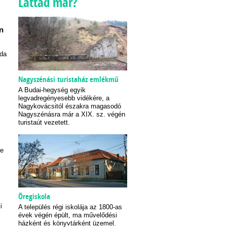
Láttad már?
n
ida
Nagyszénási turistaház emlékmű
A Budai-hegység egyik
legvadregényesebb vidékére, a
Nagykovácsitól északra magasodó
Nagyszénásra már a XIX. sz. végén
turistaút vezetett.
re
Öregiskola
i
A település régi iskolája az 1800-as
évek végén épült, ma művelődési
házként és könyvtárként üzemel.