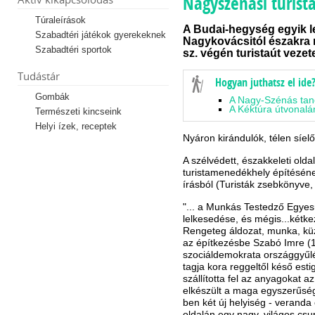
Nagyszénási turis
Túraleírások
A Budai-hegység egyik 
Szabadtéri játékok gyerekeknek
Nagykovácsitól északra
Szabadtéri sportok
sz. végén turistaút vezete
Tudástár
Hogyan juthatsz el ide
Gombák
A Nagy-Szénás ta
A Kéktúra útvonal
Természeti kincseink
Helyi ízek, receptek
Nyáron kirándulók, télen síel
A szélvédett, északkeleti ol
turistamenedékhely építésének
írásból (Turisták zsebkönyve,
"... a Munkás Testedző Egyes
lelkesedése, és mégis...kétk
Rengeteg áldozat, munka, küz
az építkezésbe Szabó Imre (1
szociáldemokrata országgyűlés
tagja kora reggeltől késő est
szállította fel az anyagokat 
elkészült a maga egyszerűsé
ben két új helyiség - veranda
oldalán egy nagy, világos csu