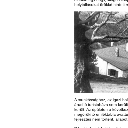
helytállásukat örökké hirdeti
A munkássághoz, az igazi bal
árusító turistaháza sem kerül
került. Az épületen a követke
megörökítő emléktábla avatás
fejlesztés nem történt, állapot