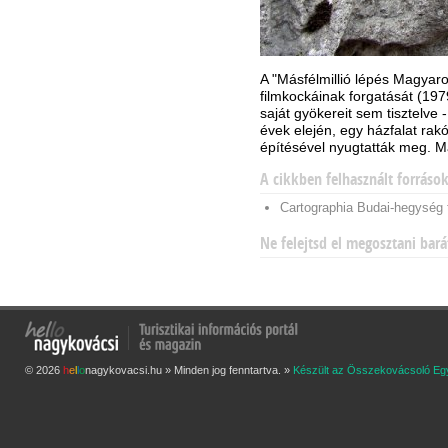
A "Másfélmillió lépés Magyaro
filmkockáinak forgatását (197
saját gyökereit sem tisztelve 
évek elején, egy házfalat ra
építésével nyugtatták meg. Ma 
A cikkben felhasznált forráso
Cartographia Budai-hegység 
Ne felejtsd el megosztani bará
© 2026
h
e
l
l
o
nagykovacsi.hu » Minden jog fenntartva. »
Készült az Összekovácsoló Eg