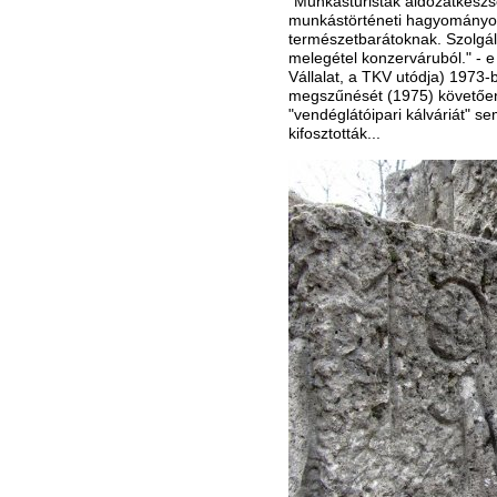
"Munkásturisták áldozatkészsé
munkástörténeti hagyományoka
természetbarátoknak. Szolgált
melegétel konzerváruból." - 
Vállalat, a TKV utódja) 1973-
megszűnését (1975) követően
"vendéglátóipari kálváriát" se
kifosztották...