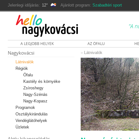
Jelenlegi időjárás:
12°
Ajánlott program:
Szabadtéri sport
"A n
A LEGJOBB HELYEK
AZ ÓFALU
HE
Nagykovácsi
»
Látnivalók
Látnivalók
Régiók
Ófalu
Kastély és környéke
Zsíroshegy
Nagy-Szénás
Nagy-Kopasz
Programok
Osztálykirándulás
Vendéglátóhelyek
Üzletek
Aktív kikapcsolódás