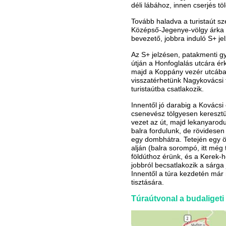
déli lábához, innen cserjés t
Tovább haladva a turistaút sz
Középső-Jegenye-völgy árka fel
bevezető, jobbra induló S+ jel
Az S+ jelzésen, patakmenti gya
útján a Honfoglalás utcára ér
majd a Koppány vezér utcába t
visszatérhetünk Nagykovácsi f
turistaútba csatlakozik.
Innentől jó darabig a Kovácsi
csenevész tölgyesen keresztü
vezet az út, majd lekanyarodu
balra fordulunk, de rövidesen 
egy dombhátra. Tetején egy öre
alján (balra sorompó, itt még
földúthoz érünk, és a Kerek-
jobbról becsatlakozik a sárga 
Innentől a túra kezdetén már
tisztására.
Túraútvonal a budaligeti