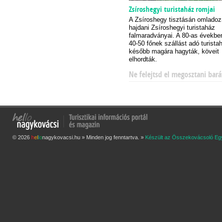
Zsíroshegyi turistaház romjai
A Zsíroshegy tisztásán omladoz
hajdani Zsíroshegyi turistaház
falmaradványai. A 80-as évekb
40-50 főnek szállást adó turista
később magára hagyták, köveit
elhordták.
Ne felejtsd el megosztani bará
© 2026
h
e
l
l
o
nagykovacsi.hu » Minden jog fenntartva. »
Készült az Összekovácsoló Eg