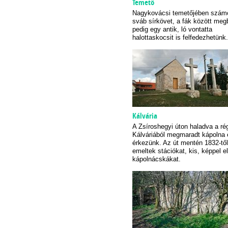
Temető
Nagykovácsi temetőjében számo
sváb sírkövet, a fák között meg
pedig egy antik, ló vontatta
halottaskocsit is felfedezhetünk.
Kálvária
A Zsíroshegyi úton haladva a ré
Kálváriából megmaradt kápolna 
érkezünk. Az út mentén 1832-től
emeltek stációkat, kis, képpel el
kápolnácskákat.