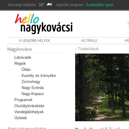
Jelenlegi időjárás:
12°
Ajánlott program:
Szabadtéri sport
A LEGJOBB HELYEK
AZ ÓFALU
HE
Nagykovácsi
»
Túraleírások
Látnivalók
Régiók
Ófalu
Kastély és környéke
Zsíroshegy
Nagy-Szénás
Nagy-Kopasz
Programok
Osztálykirándulás
Vendéglátóhelyek
Üzletek
Aktív kikapcsolódás