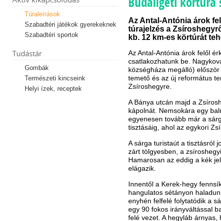
Budaligeti körtúra
Túraleírások
Az Antal-Antónia árok f
Szabadtéri játékok gyerekeknek
túrajelzés a Zsíroshegyrő
Szabadtéri sportok
kb. 12 km-es körtúrát teh
Tudástár
Az Antal-Antónia árok felől ér
csatlakozhatunk be. Nagykov
Gombák
községháza megálló) először a 
temető és az új református te
Természeti kincseink
Zsíroshegyre.
Helyi ízek, receptek
A Bánya utcán majd a Zsírosh
kápolnát. Nemsokára egy balró
egyenesen tovább már a sárg
tisztásáig, ahol az egykori Zs
A sárga turistaút a tisztásról 
zárt tölgyesben, a zsíroshegy
Hamarosan az eddig a kék jelz
elágazik.
Innentől a Kerek-hegy fennsík
hangulatos sétányon haladunk
enyhén felfelé folytatódik a s
egy 90 fokos irányváltással ba
felé vezet. A hegyláb árnyas