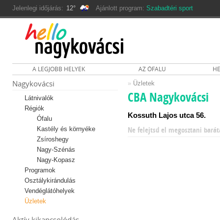
Jelenlegi időjárás:
12°
Ajánlott program:
Szabadtéri sport
A LEGJOBB HELYEK
AZ ÓFALU
HE
Nagykovácsi
»
Üzletek
CBA Nagykovácsi
Látnivalók
Régiók
Kossuth Lajos utca 56.
Ófalu
Kastély és környéke
Ne felejtsd el megosztani barát
Zsíroshegy
Nagy-Szénás
Nagy-Kopasz
Programok
Osztálykirándulás
Vendéglátóhelyek
Üzletek
Aktív kikapcsolódás